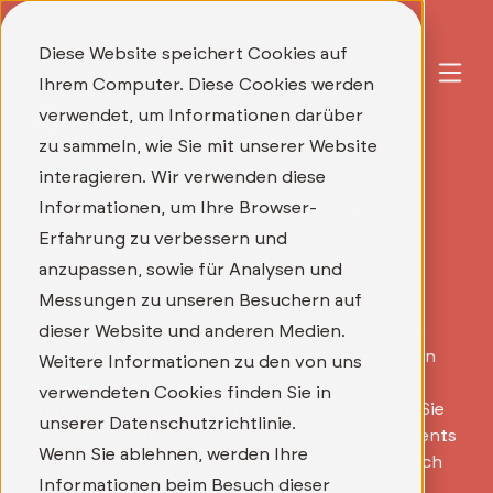
Diese Website speichert Cookies auf
Ihrem Computer. Diese Cookies werden
verwendet, um Informationen darüber
zu sammeln, wie Sie mit unserer Website
interagieren. Wir verwenden diese
Informationen, um Ihre Browser-
Unsere Events: Wissen teilen,
Erfahrung zu verbessern und
Austausch fördern
anzupassen, sowie für Analysen und
Messungen zu unseren Besuchern auf
Unsere Veranstaltungen bieten Ihnen die ideale
dieser Website und anderen Medien.
Gelegenheit, wertvolles Fachwissen zu gewinnen
Weitere Informationen zu den von uns
und sich direkt mit Experten sowie
verwendeten Cookies finden Sie in
Branchenkollegen auszutauschen. Hier finden Sie
unserer Datenschutzrichtlinie.
alle aktuellen Termine rund um Schulungen, Events
Wenn Sie ablehnen, werden Ihre
und Messeauftritte, bei denen Sie uns persönlich
Informationen beim Besuch dieser
treffen und neue Impulse für Ihre Kanzlei