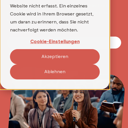
mitnehmen können. Bleiben Sie informiert und
Website nicht erfasst. Ein einzelnes
profitieren Sie von praxisnahen Einblicken und
Cookie wird in Ihrem Browser gesetzt,
aktuellen Entwicklungen.
um daran zu erinnern, dass Sie nicht
nachverfolgt werden möchten.
Cookie-Einstellungen
Unsere Termine
Akzeptieren
Ablehnen