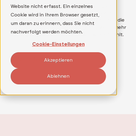
über die Einrichtung bis hin zur Schulung aller
Website nicht erfasst. Ein einzelnes
Beteiligten. So schaffen wir gemeinsam klare
Cookie wird in Ihrem Browser gesetzt,
Prozesse, minimieren Rückfragen und erhöhen die
um daran zu erinnern, dass Sie nicht
Effizienz. Für Sie heißt das: weniger Aufwand, mehr
nachverfolgt werden möchten.
Ordnung und mehr Zeit für das, was wirklich zählt.
Cookie-Einstellungen
Mehr Informationen
Akzeptieren
Ablehnen