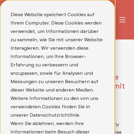
Diese Website speichert Cookies auf
Ihrem Computer. Diese Cookies werden
verwendet, um Informationen darüber
zu sammeln, wie Sie mit unserer Website
interagieren. Wir verwenden diese
Informationen, um Ihre Browser-
Erfahrung zu verbessern und
anzupassen, sowie für Analysen und
Durchgängig digitale Prozesse
Messungen zu unseren Besuchern auf
auf einer zentralen Plattform mit
dieser Website und anderen Medien.
DATEV Unternehmen online
Weitere Informationen zu den von uns
verwendeten Cookies finden Sie in
unserer Datenschutzrichtlinie.
DATEV Unternehmen online bringt Kanzlei und
Wenn Sie ablehnen, werden Ihre
Mandant auf eine zentrale, digitale Plattform. Wir
Informationen beim Besuch dieser
begleiten Sie persönlich – von der Bedarfsanalyse