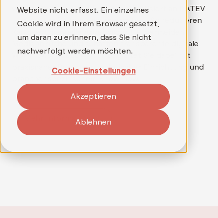
verarbeitet, bearbeitet und automatisiert an DATEV
Website nicht erfasst. Ein einzelnes
und weitere Zielsysteme übergeben. So reduzieren
Cookie wird in Ihrem Browser gesetzt,
Kanzleien manuelle Arbeitsschritte, vermeiden
um daran zu erinnern, dass Sie nicht
Medienbrüche und schaffen transparente digitale
nachverfolgt werden möchten.
Workflows. TELEDATA IT begleitet Sie dabei mit
praxisnaher Beratung, technischer Einrichtung und
Cookie-Einstellungen
branchenspezifischem Know-how.
Akzeptieren
Mehr Informationen
Ablehnen