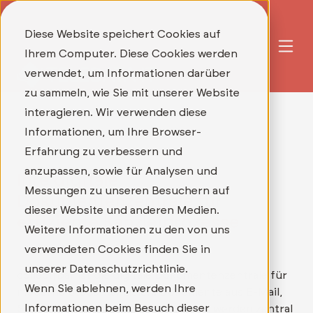
Diese Website speichert Cookies auf
Ihrem Computer. Diese Cookies werden
verwendet, um Informationen darüber
zu sammeln, wie Sie mit unserer Website
interagieren. Wir verwenden diese
Informationen, um Ihre Browser-
Erfahrung zu verbessern und
anzupassen, sowie für Analysen und
Ihre digitale
Messungen zu unseren Besuchern auf
Dokumentenzentrale für
dieser Website und anderen Medien.
effiziente Kanzleiprozesse
Weitere Informationen zu den von uns
verwendeten Cookies finden Sie in
unserer Datenschutzrichtlinie.
collect|bar ist die digitale Dokumentenzentrale für
Wenn Sie ablehnen, werden Ihre
moderne Steuerkanzleien. Dokumente aus E-Mail,
Informationen beim Besuch dieser
Scan, Post oder Mandantenportalen werden zentral